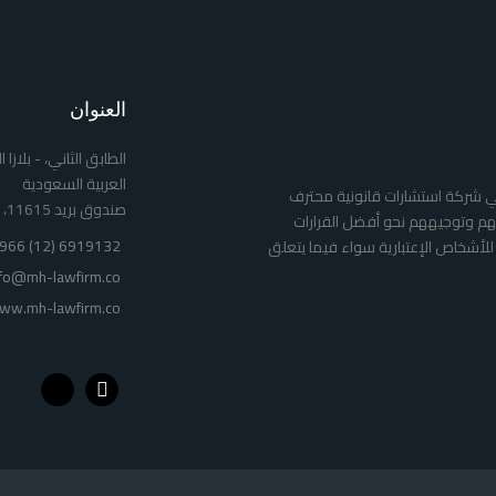
العنوان
الطابق الثاني، - بلاز
العربية السعودية
ي شركة استشارات قانونية محترف
صندوق بريد 11615، جدة 21391
 وتوجيههم نحو أفضل القرارات
966 (12) 6919132
للأشخاص الإعتبارية سواء فيما يتعلق
nfo@mh-lawfirm.co
ww.mh-lawfirm.co