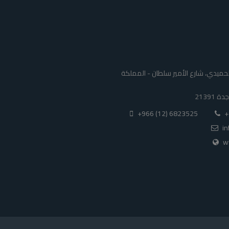
ا الحميدي، شارع الأمير سلطان - المملكة
+966 (12) 6823525
+
i
w