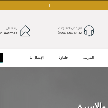
لمزيد من المعلومات
راسلنا على
h-lawfirm.co
(+966)126919132
التدريب
حلفاؤنا
الإتصال بنا
والاسرة