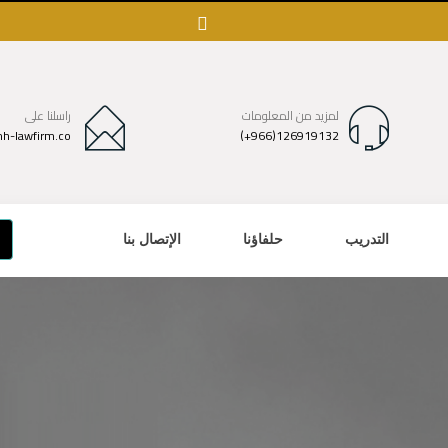
لمزيد من المعلومات
راسلنا على
h-lawfirm.co
(+966)126919132
التدريب
حلفاؤنا
الإتصال بنا