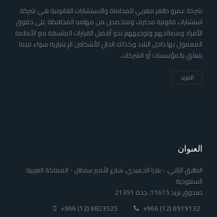
شركة عمرو طاهر مغربي للمحاماة والاستشارات القانونية هي شركة
استشارات قانونية محترف ومتخصص من مهامه المحافظة على حقوق
الأفراد ومصالحهم وتوجيههم نحو أفضل القرارات المتسقة مع الأنظمة
المعمول بها داخل البلاد وكذلك الحال للأشخاص الإعتبارية سواء فيما
يتعلق بالمؤسسات أو الشركات.
المزيد
العنوان
الطابق الثاني، - بلازا الحميدي، شارع الأمير سلطان - المملكة العربية
السعودية
صندوق بريد 11615، جدة 21391
+966 (12) 6823525
+966 (12) 6919132